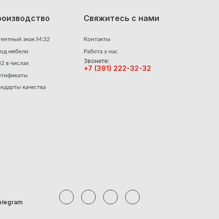
роизводство
Свяжитесь с нами
тентный знак М:32
Контакты
вод мебели
Работа у нас
Звоните:
2 в числах
+7 (391) 222-32-32
ртификаты
ндарты качества
elegram