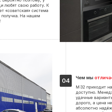
. Вероятно поэтому, у
ди любят свою работу. К
ует «советская» система
о получка. На нашем
!
Чем мы
отлича
04
М:32 приходит на
доступно. Менед
удачные варианты
дорого, а цена н
абсолютно надёжн