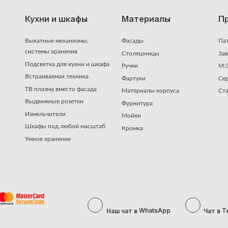
Кухни и шкафы
Материалы
П
Выкатные механизмы,
Фасады
Па
системы хранения
Столешницы
За
Подсветка для кухни и шкафа
Ручки
М:3
Встраиваемая техника
Фартуки
Се
ТВ плазма вместо фасада
Материалы корпуса
Ста
Выдвижные розетки
Фурнитура
Измельчители
Мойки
Шкафы под любой масштаб
Кромка
Умное хранение
WhatsApp
T
Наш чат в
Чат в