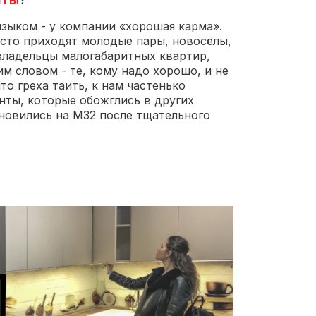
зыком - у компании «хорошая карма».
асто приходят молодые пары, новосёлы,
владельцы малогабаритных квартир,
м словом - те, кому надо хорошо, и не
то греха таить, к нам частенько
нты, которые обожглись в других
новились на М32 после тщательного