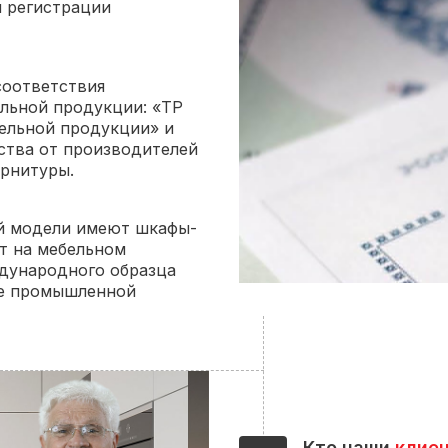
й регистрации
соответствия
льной продукции: «ТР
бельной продукции» и
ства от производителей
урнитуры.
ой модели имеют шкафы-
т на мебельном
ждународного образца
те промышленной
Кто наши
клие