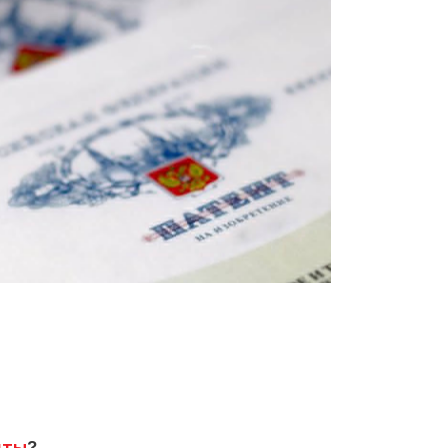
нты
?